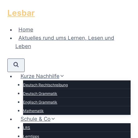
Zum
Lesbar
Inhalt
springen
Home
Aktuelles rund ums Lernen, Lesen und
Leben
Kurze Nachhilfe
Deutsch Rechtschreibung
Deutsch Grammatik
Englisch Grammatik
Mathematik
Schule & Co
LRS
Lerntipps