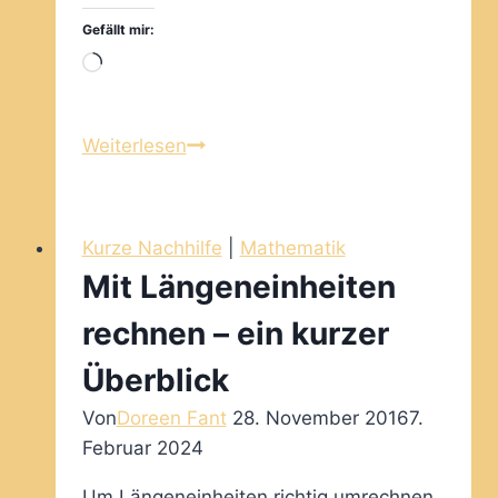
Gefällt mir:
Wird
geladen …
Mit
Weiterlesen
Zeiteinheiten
rechnen
–
Kurze Nachhilfe
|
Mathematik
ein
Mit Längeneinheiten
kurzer
Überblick
rechnen – ein kurzer
Überblick
Von
Doreen Fant
28. November 2016
7.
Februar 2024
Um Längeneinheiten richtig umrechnen