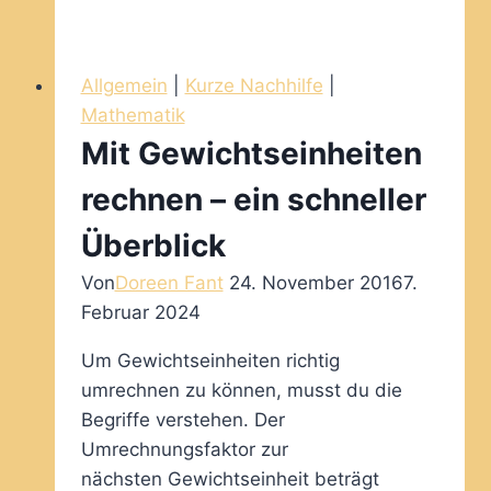
Längeneinheiten
rechnen
–
Allgemein
|
Kurze Nachhilfe
|
ein
Mathematik
kurzer
Mit Gewichtseinheiten
Überblick
rechnen – ein schneller
Überblick
Von
Doreen Fant
24. November 2016
7.
Februar 2024
Um Gewichtseinheiten richtig
umrechnen zu können, musst du die
Begriffe verstehen. Der
Umrechnungsfaktor zur
nächsten Gewichtseinheit beträgt