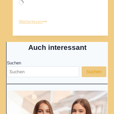
Wird
geladen …
Mit
Weiterlesen
Gewichtseinheiten
rechnen
–
Auch interessant
ein
schneller
Überblick
Suchen
Suchen