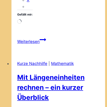
X
Gefällt mir:
Wird
geladen …
Mit
Weiterlesen
Zeiteinheiten
rechnen
–
Kurze Nachhilfe
|
Mathematik
ein
kurzer
Mit Längeneinheiten
Überblick
rechnen – ein kurzer
Überblick