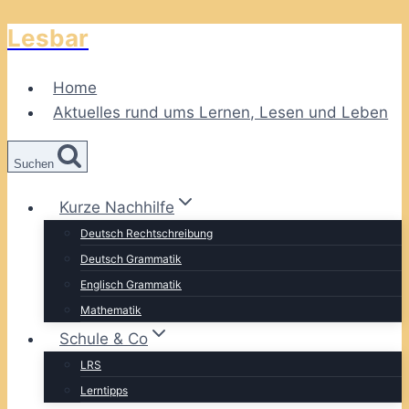
Lesbar
Zum
Inhalt
springen
Home
Aktuelles rund ums Lernen, Lesen und Leben
Suchen
Kurze Nachhilfe
Deutsch Rechtschreibung
Deutsch Grammatik
Englisch Grammatik
Mathematik
Schule & Co
LRS
Lerntipps