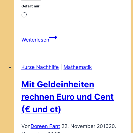
Gefällt mir:
Wird
geladen …
Mit
Weiterlesen
Gewichtseinheiten
rechnen
–
Kurze Nachhilfe
|
Mathematik
ein
schneller
Mit Geldeinheiten
Überblick
rechnen Euro und Cent
(€ und ct)
Von
Doreen Fant
22. November 2016
20.