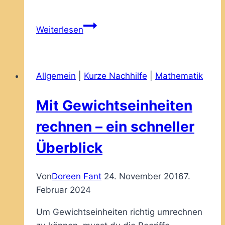
geladen …
Mit
Weiterlesen
Längeneinheiten
rechnen
–
Allgemein
|
Kurze Nachhilfe
|
Mathematik
ein
kurzer
Mit Gewichtseinheiten
Überblick
rechnen – ein schneller
Überblick
Von
Doreen Fant
24. November 2016
7.
Februar 2024
Um Gewichtseinheiten richtig umrechnen