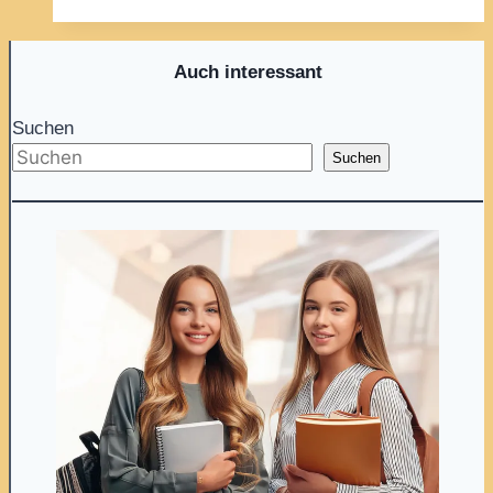
rechnen
Euro
und
Auch interessant
Cent
Suchen
(€
und
Suchen
ct)