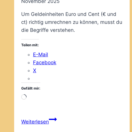
November 2025
Um Geldeinheiten Euro und Cent (€ und
ct) richtig umrechnen zu können, musst du
die Begriffe verstehen.
Teilen mit:
E-Mail
Facebook
X
Gefällt mir:
Wird
geladen …
Mit
Weiterlesen
Geldeinheiten