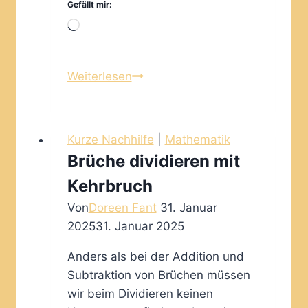
Gefällt mir:
Wird
geladen …
Rechnen
Weiterlesen
mit
Prozent:
Grundwert,
Kurze Nachhilfe
|
Mathematik
Prozentwert
Brüche dividieren mit
und
Kehrbruch
Prozentsatz
Von
Doreen Fant
31. Januar
2025
31. Januar 2025
Anders als bei der Addition und
Subtraktion von Brüchen müssen
wir beim Dividieren keinen