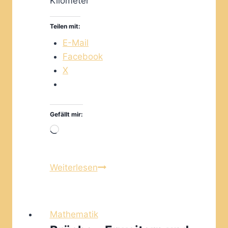
Kilometer
Teilen mit:
E-Mail
Facebook
X
Gefällt mir:
Wird
geladen …
Mit
Weiterlesen
Längeneinheiten
rechnen
–
Mathematik
ein