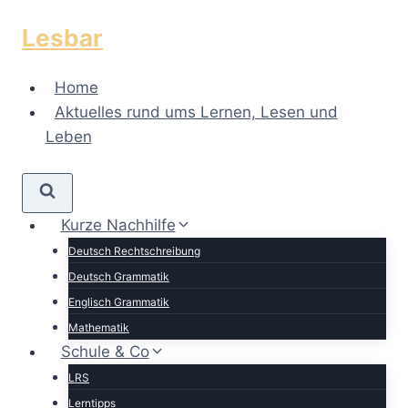
Zum
Lesbar
Inhalt
springen
Home
Aktuelles rund ums Lernen, Lesen und
Leben
Kurze Nachhilfe
Deutsch Rechtschreibung
Deutsch Grammatik
Englisch Grammatik
Mathematik
Schule & Co
LRS
Lerntipps