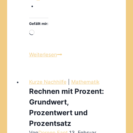
Gefällt mir:
Wird
geladen …
Mit
Weiterlesen
Zeiteinheiten
rechnen
–
Kurze Nachhilfe
|
Mathematik
ein
Rechnen mit Prozent:
kurzer
Grundwert,
Überblick
Prozentwert und
Prozentsatz
Von
Doreen Fant
13. Februar