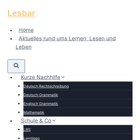
Zum
Lesbar
Inhalt
springen
Home
Aktuelles rund ums Lernen, Lesen und
Leben
Kurze Nachhilfe
Deutsch Rechtschreibung
Deutsch Grammatik
Englisch Grammatik
Mathematik
Schule & Co
LRS
Lerntipps