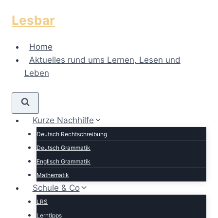
Zum
Lesbar
Inhalt
springen
Home
Aktuelles rund ums Lernen, Lesen und
Leben
Kurze Nachhilfe
Deutsch Rechtschreibung
Deutsch Grammatik
Englisch Grammatik
Mathematik
Schule & Co
LRS
Lerntipps