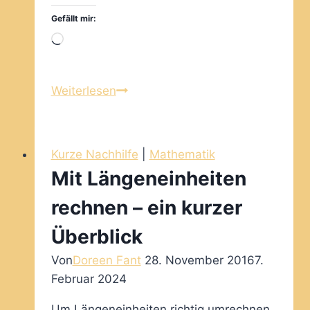
Gefällt mir:
Wird
geladen …
Mit
Weiterlesen
Zeiteinheiten
rechnen
–
Kurze Nachhilfe
|
Mathematik
ein
Mit Längeneinheiten
kurzer
Überblick
rechnen – ein kurzer
Überblick
Von
Doreen Fant
28. November 2016
7.
Februar 2024
Um Längeneinheiten richtig umrechnen