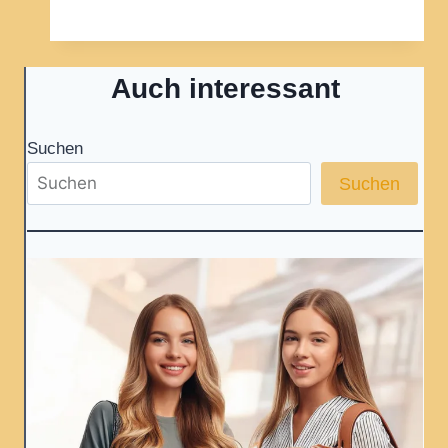
Längeneinheiten
rechnen
–
Auch interessant
ein
kurzer
Überblick
Suchen
Suchen