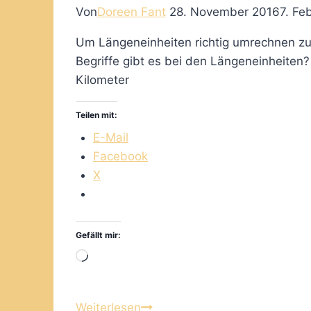
Von
Doreen Fant
28. November 2016
7. Fe
Um Längeneinheiten richtig umrechnen zu
Begriffe gibt es bei den Längeneinheiten? 
Kilometer
Teilen mit:
E-Mail
Facebook
X
Gefällt mir:
Wird
geladen …
Mit
Weiterlesen