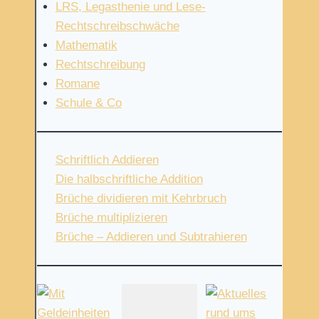
LRS, Legasthenie und Lese-
Rechtschreibschwäche
Mathematik
Rechtschreibung
Romane
Schule & Co
Schriftlich Addieren
Die halbschriftliche Addition
Brüche dividieren mit Kehrbruch
Brüche multiplizieren
Brüche – Addieren und Subtrahieren