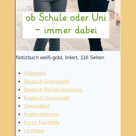
Notizbuch weiß-gold, liniert, 116 Seiten
Allgemein
Deutsch Grammatik
Deutsch Rechtschreibung
Englisch Grammatik
Gesundheit
Kopfschmerzen
Kurze Nachhilfe
Lerntipps