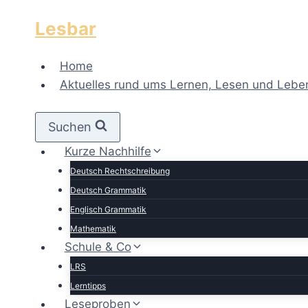
Zum
Lesbar
Inhalt
springen
Home
Aktuelles rund ums Lernen, Lesen und Lebe
Suchen
Kurze Nachhilfe
Deutsch Rechtschreibung
Deutsch Grammatik
Englisch Grammatik
Mathematik
Schule & Co
LRS
Lerntipps
Leseproben