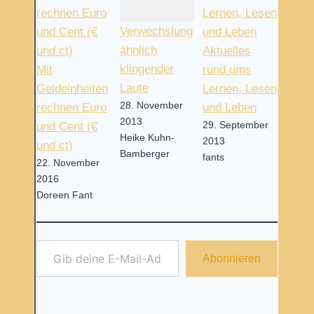
Verwechslung
ähnlich
Aktuelles
klingender
Mit
rund ums
Laute
Geldeinheiten
Lernen, Lesen
28. November
rechnen Euro
und Leben
2013
29. September
und Cent (€
Heike Kuhn-
2013
und ct)
Bamberger
fants
22. November
2016
Doreen Fant
Gib deine E-Mail-Adresse ein ...
Abonnieren