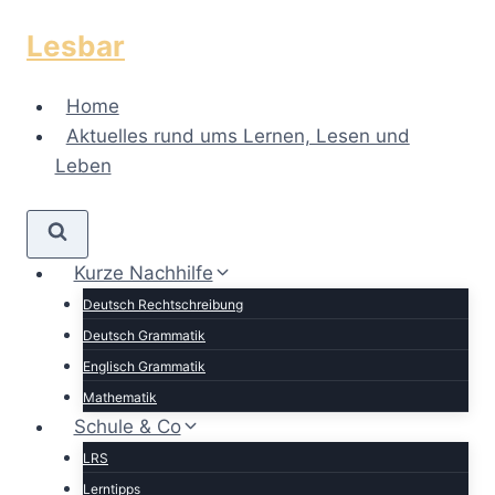
Zum
Lesbar
Inhalt
springen
Home
Aktuelles rund ums Lernen, Lesen und
Leben
Kurze Nachhilfe
Deutsch Rechtschreibung
Deutsch Grammatik
Englisch Grammatik
Mathematik
Schule & Co
LRS
Lerntipps