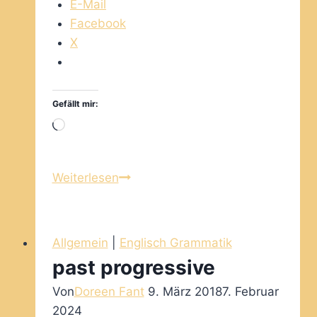
E-Mail
Facebook
X
Gefällt mir:
Wird
geladen …
Englisch:
Weiterlesen
Tenses
und
ihre
Allgemein
|
Englisch Grammatik
Signalwörter
past progressive
Von
Doreen Fant
9. März 2018
7. Februar
2024