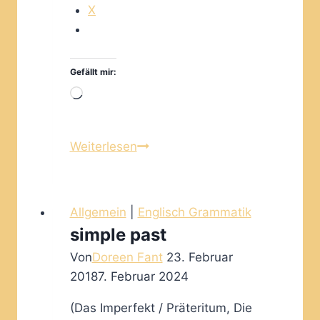
X
Gefällt mir:
Wird
geladen …
Das
Weiterlesen
Einmaleins
Allgemein
|
Englisch Grammatik
simple past
Von
Doreen Fant
23. Februar
2018
7. Februar 2024
(Das Imperfekt / Präteritum, Die