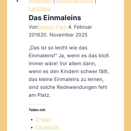
Allgemein
|
Kurze Nachhilfe
|
LRS
Lerntipps
und
Das Einmaleins
Legasthenie
Von
Doreen Fant
4. Februar
2016
20. November 2025
„Das ist so leicht wie das
Einmaleins!“ Ja, wenn es das bloß
immer wäre! Vor allem dann,
wenn es den Kindern schwer fällt,
das kleine Einmaleins zu lernen,
sind solche Redewendungen fehl
am Platz.
Teilen mit:
E-Mail
Facebook