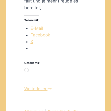
fällt und je mehr Freude es
bereitet,…
Teilen mit:
E-Mail
Facebook
X
Gefällt mir:
Wird
geladen …
Auch
Weiterlesen
spielend
lernen
bei