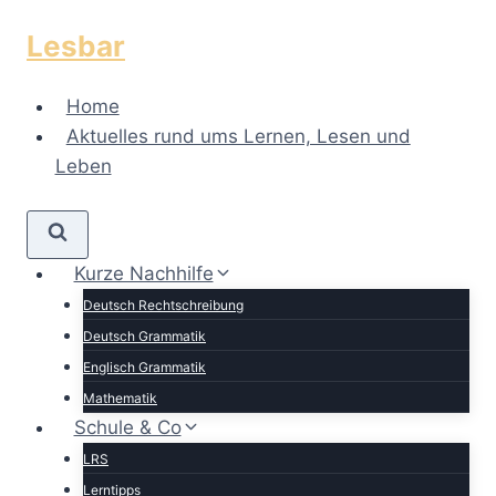
Zum
Lesbar
Inhalt
springen
Home
Aktuelles rund ums Lernen, Lesen und
Leben
Kurze Nachhilfe
Deutsch Rechtschreibung
Deutsch Grammatik
Englisch Grammatik
Mathematik
Schule & Co
LRS
Lerntipps