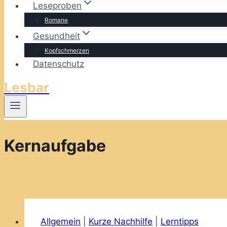
Leseproben
Romane
Gesundheit
Kopfschmerzen
Datenschutz
Lesbar
Kernaufgabe
Allgemein
|
Kurze Nachhilfe
|
Lerntipps