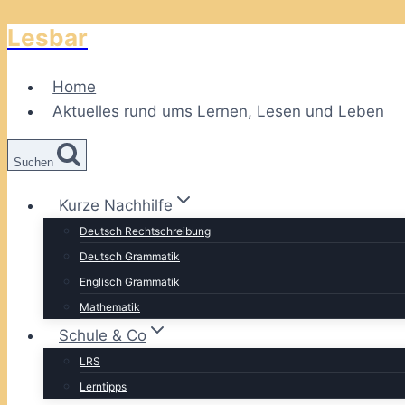
Lesbar
Zum
Inhalt
springen
Home
Aktuelles rund ums Lernen, Lesen und Leben
Suchen
Kurze Nachhilfe
Deutsch Rechtschreibung
Deutsch Grammatik
Englisch Grammatik
Mathematik
Schule & Co
LRS
Lerntipps