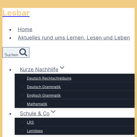
Lesbar
Zum
Inhalt
springen
Home
Aktuelles rund ums Lernen, Lesen und Leben
Suchen
Kurze Nachhilfe
Deutsch Rechtschreibung
Deutsch Grammatik
Englisch Grammatik
Mathematik
Schule & Co
LRS
Lerntipps