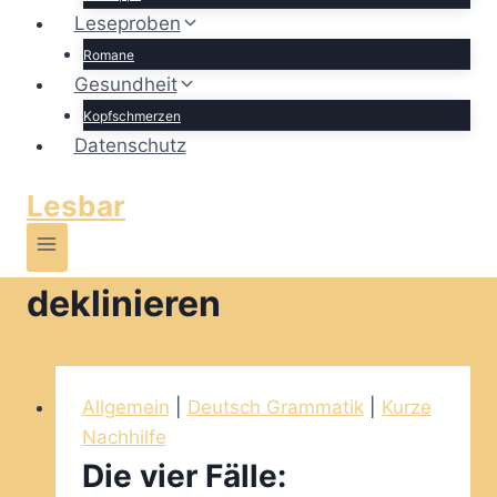
Leseproben
Romane
Gesundheit
Kopfschmerzen
Datenschutz
Lesbar
deklinieren
Allgemein
|
Deutsch Grammatik
|
Kurze
Nachhilfe
Die vier Fälle: