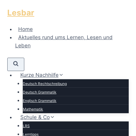
Zum
Lesbar
Inhalt
springen
Home
Aktuelles rund ums Lernen, Lesen und
Leben
Kurze Nachhilfe
Deutsch Rechtschreibung
Deutsch Grammatik
Englisch Grammatik
Mathematik
Schule & Co
LRS
Lerntipps